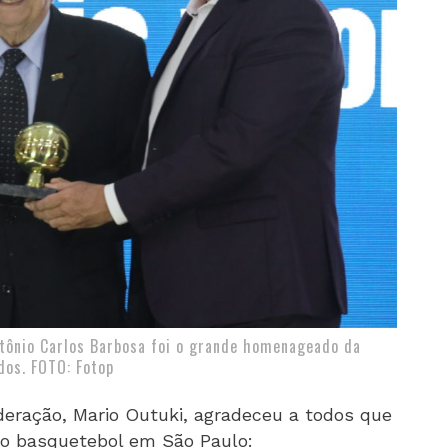
ntônio Carlos Barbosa foi o grande homenageado da
dos. FOTO: Fotop
deração, Mario Outuki, agradeceu a todos que
o basquetebol em São Paulo: