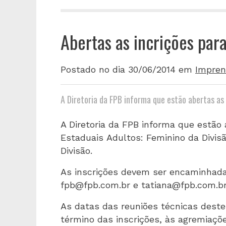
Abertas as incrições pa
Postado no dia 30/06/2014
em
Impren
A Diretoria da FPB informa que estão abertas as
A Diretoria da FPB informa que estão
Estaduais Adultos: Feminino da Divisã
Divisão.
As inscrições devem ser encaminhadas
fpb@fpb.com.br
e
tatiana@fpb.com.b
As datas das reuniões técnicas dest
término das inscrições, às agremiaçõe