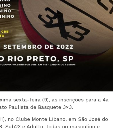
ima sexta-feira (9), as inscrições para a 4a
to Paulista de Basquete 3×3.
(11), no Clube Monte Líbano, em São José do
18, Sub23 e Adulto, todas no masculino e