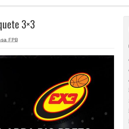
quete 3×3
nsa FPB