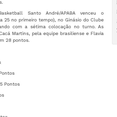
s.
Basketball Santo André/APABA venceu o
1 a 25 no primeiro tempo), no Ginásio do Clube
icando com a sétima colocação no turno. As
acá Martins, pela equipe brasiliense e Flavia
com 28 pontos.
os
 Pontos
15 Pontos
tos
ntos