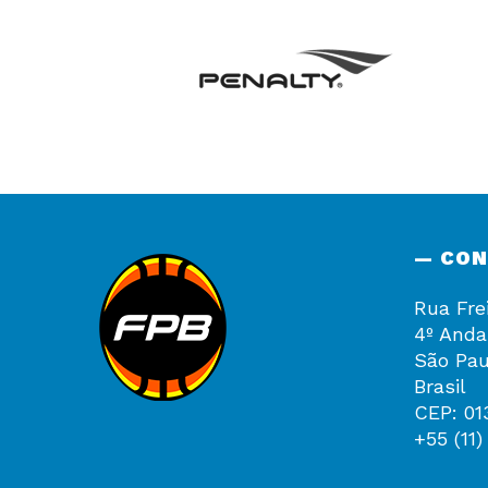
— CO
Rua Fre
4º Anda
São Pau
Brasil
CEP: 01
+55 (11)