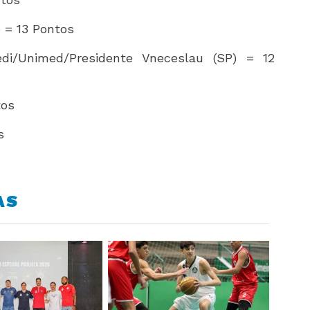
) = 13 Pontos
di/Unimed/Presidente Vneceslau (SP) = 12
ntos
s
AS