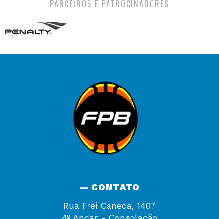
PARCEIROS E PATROCINADORES
— CONTATO
Rua Frei Caneca, 1407
4º Andar - Consolação