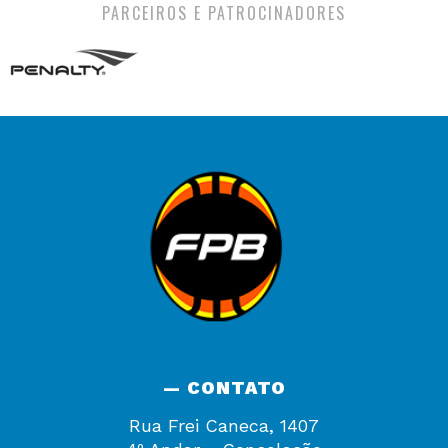
PARCEIROS E PATROCINADORES
— CONTATO
Rua Frei Caneca, 1407