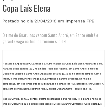
Copa Laís Elena
Postado no dia 21/04/2018
em
Imprensa FPB
O time de Guarulhos venceu Santo André, em Santo André e
garante vaga na final do torneio sub-19
A equipe da Apagebask/Guarulhos é a outra finalista da Copa Laís Elena Aranha da Silva.
Na tarde deste sábado (21), no ginásio Pedro Dell’Antonia, em Santo André, o time de
Guarulhos venceu o Santo André/Apaba por 60 a 58 (31 a 38 no primeiro tempo). Com a
vitória, o time guarulhense chega a duas vitórias e garante presença na final da
competição, em jogo único que será disputado no ginásio da ADC Bradesco, em Osasco. A
data será definida nesta segunda-feira (23) pelo Departamento Técnico da FPB.
Isabela Oliveira, com 19 pontos, quatro assistências e três rebotes, foi o grande nome do
time de Guarulhos que é dirigido pelo técnico Dyego Maranini Cavalcanti. Outro destaque