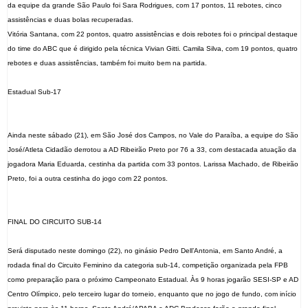
da equipe da grande São Paulo foi Sara Rodrigues, com 17 pontos, 11 rebotes, cinco
assistências e duas bolas recuperadas.
Vitória Santana, com 22 pontos, quatro assistências e dois rebotes foi o principal destaque
do time do ABC que é dirigido pela técnica Vivian Gitti. Camila Silva, com 19 pontos, quatro
rebotes e duas assistências, também foi muito bem na partida.
Estadual Sub-17
Ainda neste sábado (21), em São José dos Campos, no Vale do Paraíba, a equipe do São
José/Atleta Cidadão derrotou a AD Ribeirão Preto por 76 a 33, com destacada atuação da
jogadora Maria Eduarda, cestinha da partida com 33 pontos. Larissa Machado, de Ribeirão
Preto, foi a outra cestinha do jogo com 22 pontos.
FINAL DO CIRCUITO SUB-14
Será disputado neste domingo (22), no ginásio Pedro Dell’Antonia, em Santo André, a
rodada final do Circuito Feminino da categoria sub-14, competição organizada pela FPB
como preparação para o próximo Campeonato Estadual. Às 9 horas jogarão SESI-SP e AD
Centro Olímpico, pelo terceiro lugar do torneio, enquanto que no jogo de fundo, com início