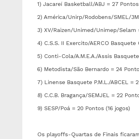
1) Jacareí Basketball/ABJ = 27 Pontos 
2) América/Unirp/Rodobens/SMEL/3M =
3) XV/Raizen/Unimed/Unimep/Selam = 
4) C.S.S. II Exercito/AERCO Basquete 
5) Conti-Cola/A.M.E.A./Assis Basquete
6) Metodista/São Bernardo = 24 Pontos
7) Linense Basquete P.M.L./ABCEL = 23
8) C.C.B. Bragança/SEMJEL = 22 Ponto
9) SESP/Poá = 20 Pontos (16 jogos)
Os playoffs-Quartas de Finais ficar