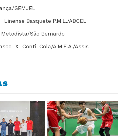
agança/SEMJEL
 Linense Basquete P.M.L./ABCEL
Metodista/São Bernardo
sasco X Conti-Cola/A.M.E.A./Assis
AS