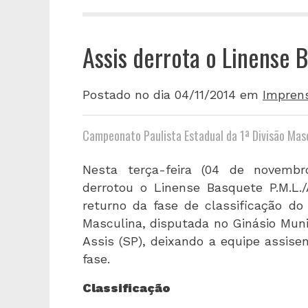
Assis derrota o Linense 
Postado no dia 04/11/2014
em
Impren
Campeonato Paulista Estadual da 1ª Divisão Mas
Nesta terça-feira (04 de novembro
derrotou o Linense Basquete P.M.L.
returno da fase de classificação do
Masculina, disputada no Ginásio Munic
Assis (SP), deixando a equipe assis
fase.
Classificação