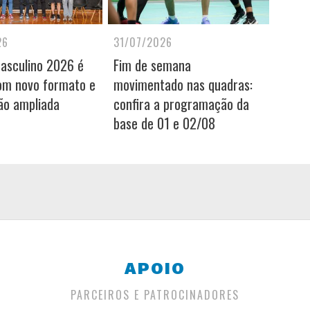
26
31/07/2026
Masculino 2026 é
Fim de semana
om novo formato e
movimentado nas quadras:
ão ampliada
confira a programação da
base de 01 e 02/08
APOIO
PARCEIROS E PATROCINADORES