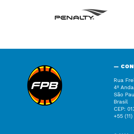
— CO
Rua Fre
4º Anda
São Pau
Brasil
CEP: 01
+55 (11)