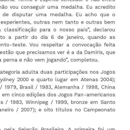
o vou conseguir uma medalha. Eu acredito
s de disputar uma medalha. Eu acho que o
 experientes, outras nem tanto e outras bem
classificação para o nosso país”, declarou
to a partir do dia 6 de janeiro, quando as
nto-teste. Vou respeitar a convocação feita
uestão que precisamos ver é a da Damiris, que
a perna e não vem jogando”, completou.
ategoria adulta duas participações nos Jogos
ydney 2000 e quarto lugar em Atenas 2004);
 1979, Brasil / 1983, Alemanha / 1998, China
as em cinco edições dos Jogos Pan-americanos
s / 1983, Winnipeg / 1999, bronze em Santo
neiro / 2007); e oito títulos no Campeonato
pela Seleção Brasileira. A primeira foi um