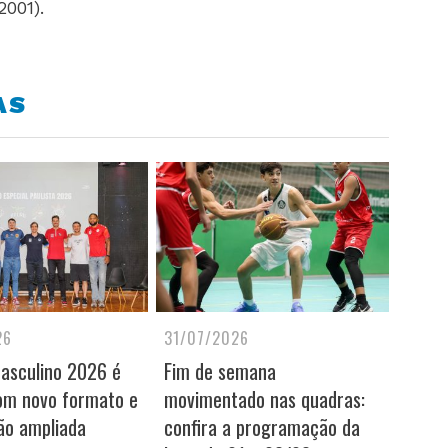
001).
AS
26
31/07/2026
Masculino 2026 é
Fim de semana
om novo formato e
movimentado nas quadras:
ão ampliada
confira a programação da