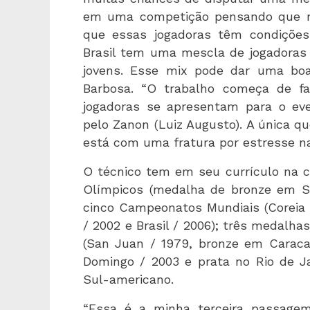
em uma competição pensando que nã
que essas jogadoras têm condiçõe
Brasil tem uma mescla de jogadoras
jovens. Esse mix pode dar uma boa 
Barbosa. “O trabalho começa de fa
jogadoras se apresentam para o eve
pelo Zanon (Luiz Augusto). A única q
está com uma fratura por estresse n
O técnico tem em seu currículo na c
Olímpicos (medalha de bronze em S
cinco Campeonatos Mundiais (Coreia /
/ 2002 e Brasil / 2006); três medalh
(San Juan / 1979, bronze em Caraca
Domingo / 2003 e prata no Rio de Ja
Sul-americano.
“Essa é a minha terceira passagem 