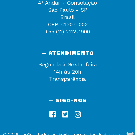
4º Andar - Consolação
São Paulo - SP
Brasil
CEP: 01307-003
+55 (11) 2112-1900
— ATENDIMENTO
Segunda à Sexta-feira
14h às 20h
Transparência
— SIGA-NOS
De
©
2026
-
FPB
- Todos os direitos reservados. Federação