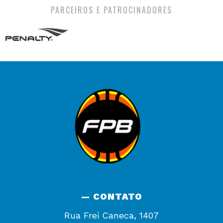
PARCEIROS E PATROCINADORES
— CONTATO
Rua Frei Caneca, 1407