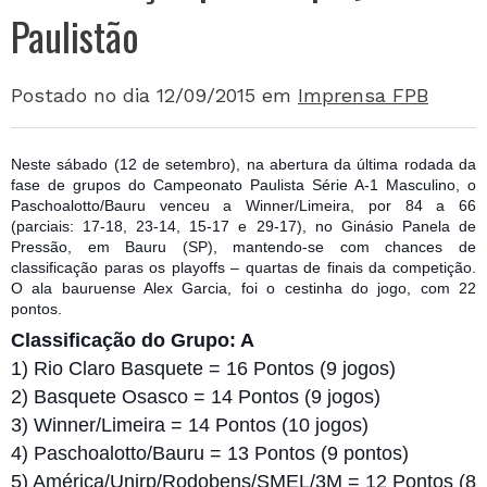
Paulistão
Postado no dia 12/09/2015
em
Imprensa FPB
Neste sábado (12 de setembro), na abertura da última rodada da
fase de grupos do Campeonato Paulista Série A-1 Masculino, o
Paschoalotto/Bauru venceu a Winner/Limeira, por 84 a 66
(parciais: 17-18, 23-14, 15-17 e 29-17), no Ginásio Panela de
Pressão, em Bauru (SP), mantendo-se com chances de
classificação paras os playoffs – quartas de finais da competição.
O ala bauruense Alex Garcia, foi o ces
tinha do jogo, com 22
pontos.
Classificação do Grupo: A
1) Rio Claro Basquete = 16 Pontos (9 jogos)
2) Basquete Osasco = 14 Pontos (9 jogos)
3) Winner/Limeira = 14 Pontos (10 jogos)
4) Paschoalotto/Bauru = 13 Pontos (9 pontos)
5) América/Unirp/Rodobens/SMEL/3M = 12 Pontos (8