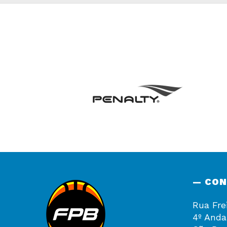
— CO
Rua Fre
4º Anda