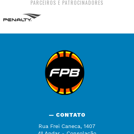
PARCEIROS E PATROCINADORES
— CONTATO
Rua Frei Caneca, 1407
4º Andar - Consolação