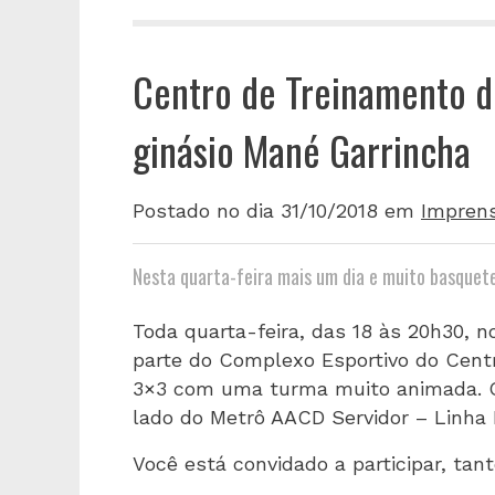
Centro de Treinamento 
ginásio Mané Garrincha
Postado no dia 31/10/2018
em
Impren
Nesta quarta-feira mais um dia e muito basquet
Toda quarta-feira, das 18 às 20h30, n
parte do Complexo Esportivo do Centr
3×3 com uma turma muito animada. O g
lado do Metrô AACD Servidor – Linha L
Você está convidado a participar, t