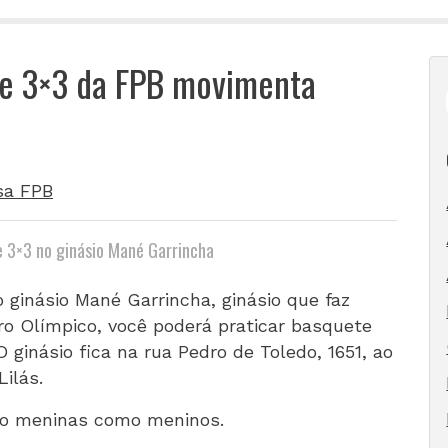
de 3×3 da FPB movimenta
sa FPB
e 3×3 no ginásio Mané Garrincha
o ginásio Mané Garrincha, ginásio que faz
o Olímpico, você poderá praticar basquete
inásio fica na rua Pedro de Toledo, 1651, ao
ilás.
anto meninas como meninos.