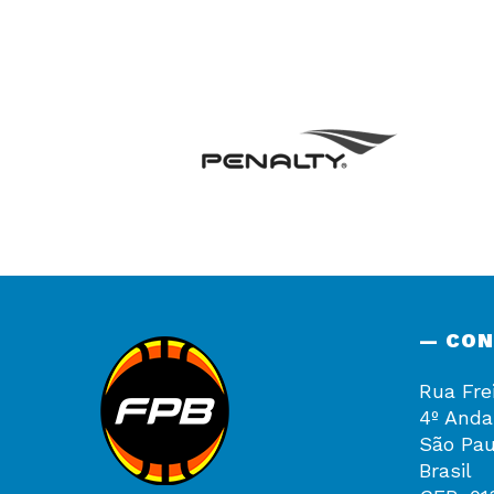
— CO
Rua Fre
4º Anda
São Pau
Brasil