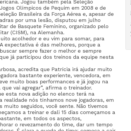
ericana. Jogou também pela Seleção
s Jogos Olímpicos de Pequim em 2008 e de
Seleção Brasileira da Força Aérea e, apesar de
adras por uma lesão, disputou em julho
tar de Basquete Feminino, organizado pelo
itar (CISM), na Alemanha.
muito acolhedor e eu vim para somar, para
 A expectativa é das melhores, porque a
u buscar sempre fazer o melhor e sempre
 que já participou dos treinos da equipe nesta
rbosa, acredita que Patrícia irá ajudar muito
ogadora bastante experiente, vencedora, em
eve muito boas performances e já jogou na
que vai agregar”, afirma o treinador.
ue esta nova adição no elenco terá na
Na realidade nós tínhamos nove jogadoras, em
 muito seguidos, você sente. Não tivemos
eçamos a treinar e dali 15 dias começamos a
r bastante, em todos os aspectos,
lhorar o revezamento do time, dar um tempo
oras. É clara a queda do time: começa a cair