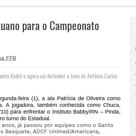
Ituano para o Campeonato
sa FPB
anto André e agora vai defender o time de Antônio Carlos
unda-feira (1), a ala Patrícia de Oliveira como
ta. A jogadora, também conhecida como Chuca,
/10) para enfrentar o Instituto Babby/RN – Pinda,
o turno do Estadual.
 anos, já passou por equipes como o Santo
os Basquete, ADCF Unimed/Americana,