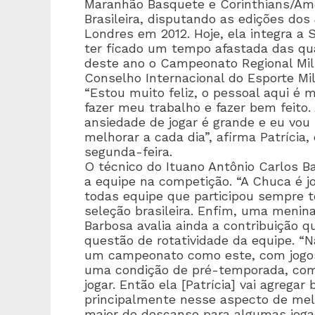
Maranhão Basquete e Corinthians/Am
Brasileira, disputando as edições do
Londres em 2012. Hoje, ela integra a 
ter ficado um tempo afastada das qu
deste ano o Campeonato Regional Mili
Conselho Internacional do Esporte Mil
“Estou muito feliz, o pessoal aqui é 
fazer meu trabalho e fazer bem feito.
ansiedade de jogar é grande e eu vo
melhorar a cada dia”, afirma Patrícia,
segunda-feira.
O técnico do Ituano Antônio Carlos Ba
a equipe na competição. “A Chuca é j
todas equipe que participou sempre t
seleção brasileira. Enfim, uma menina 
Barbosa avalia ainda a contribuição q
questão de rotatividade da equipe. “
um campeonato como este, com jogos
uma condição de pré-temporada, com
jogar. Então ela [Patrícia] vai agrega
principalmente nesse aspecto de me
maior de descanso para algumas jogad