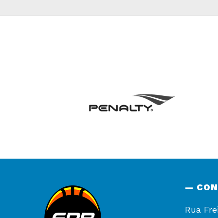
— CO
Rua Fre