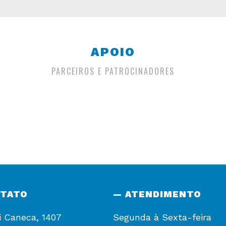
APOIO
PARCEIROS E PATROCINADORES
NTATO
— ATENDIMENTO
i Caneca, 1407
Segunda à Sexta-feira