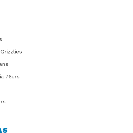
s
rizzlies
ans
ia 76ers
rs
AS