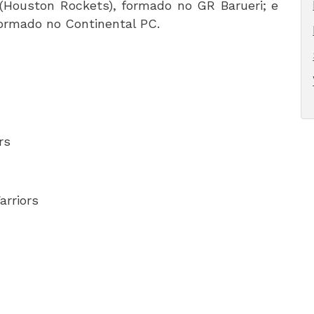
 (Houston Rockets), formado no GR Barueri; e
formado no Continental PC.
rs
rriors