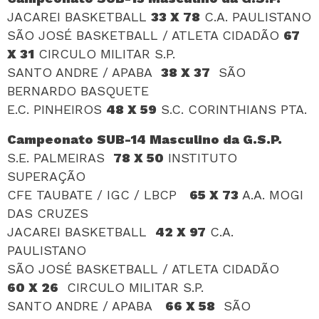
JACAREI BASKETBALL
33 X 78
C.A. PAULISTANO
SÃO JOSÉ BASKETBALL / ATLETA CIDADÃO
67
X 31
CIRCULO MILITAR S.P.
SANTO ANDRE / APABA
38 X 37
SÃO
BERNARDO BASQUETE
E.C. PINHEIROS
48 X 59
S.C. CORINTHIANS PTA.
Campeonato SUB-14 Masculino da G.S.P.
S.E. PALMEIRAS
78 X 50
INSTITUTO
SUPERAÇÃO
CFE TAUBATE / IGC / LBCP
65 X 73
A.A. MOGI
DAS CRUZES
JACAREI BASKETBALL
42 X 97
C.A.
PAULISTANO
SÃO JOSÉ BASKETBALL / ATLETA CIDADÃO
60 X 26
CIRCULO MILITAR S.P.
SANTO ANDRE / APABA
66 X 58
SÃO