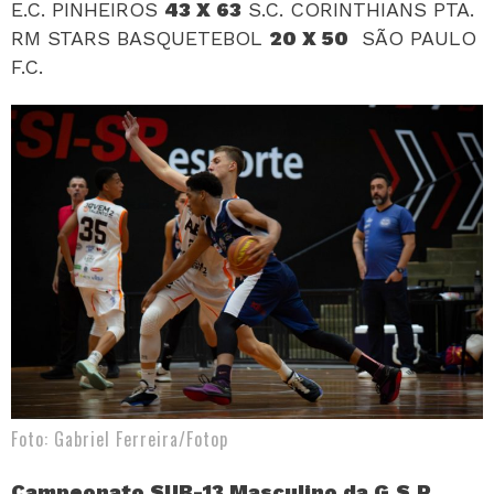
E.C. PINHEIROS
43 X 63
S.C. CORINTHIANS PTA.
RM STARS BASQUETEBOL
20 X 50
SÃO PAULO
F.C.
Foto: Gabriel Ferreira/Fotop
Campeonato SUB-13 Masculino da G.S.P.