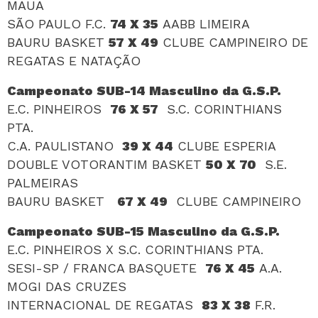
MAUA
SÃO PAULO F.C.
74 X 35
AABB LIMEIRA
BAURU BASKET
57 X 49
CLUBE CAMPINEIRO DE
REGATAS E NATAÇÃO
Campeonato SUB-14 Masculino da G.S.P.
E.C. PINHEIROS
76 X 57
S.C. CORINTHIANS
PTA.
C.A. PAULISTANO
39 X 44
CLUBE ESPERIA
DOUBLE VOTORANTIM BASKET
50 X 70
S.E.
PALMEIRAS
BAURU BASKET
67 X 49
CLUBE CAMPINEIRO
Campeonato SUB-15 Masculino da G.S.P.
E.C. PINHEIROS
X
S.C. CORINTHIANS PTA.
SESI-SP / FRANCA BASQUETE
76 X 45
A.A.
MOGI DAS CRUZES
INTERNACIONAL DE REGATAS
83 X 38
F.R.