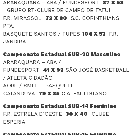
ARARAQUARA – ABA / FUNDESPORT
87 X 58
GRUPO BT/CLUBE DE CAMPO DE TATUI
F.R. MIRASSOL
72 X 80
S.C. CORINTHIANS
PTA.
BASQUETE SANTOS / FUPES
104 X 57
F.R.
JANDIRA
Campeonato Estadual SUB-20 Masculino
ARARAQUARA – ABA /
FUNDESPORT
41 X 92
SÃO JOSÉ BASKETBALL
/ ATLETA CIDADÃO
AOBE / SMEL – BASQUETE
CATANDUVA
79 X 85
C.A. PAULISTANO
Campeonato Estadual SUB-14 Feminino
F.R. ESTRELA D’OESTE
30 X 40
CLUBE
ESPERIA
Campeonato Estadual SUB-16 Feminino