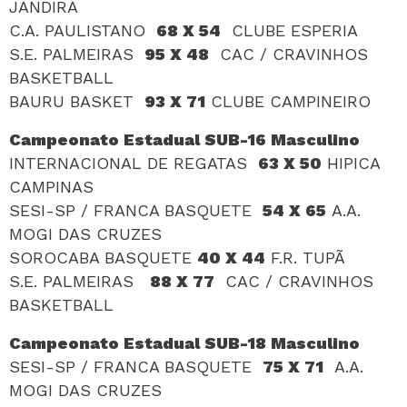
JANDIRA
C.A. PAULISTANO
68 X 54
CLUBE ESPERIA
S.E. PALMEIRAS
95 X 48
CAC / CRAVINHOS
BASKETBALL
BAURU BASKET
93 X 71
CLUBE CAMPINEIRO
Campeonato Estadual SUB-16 Masculino
INTERNACIONAL DE REGATAS
63 X 50
HIPICA
CAMPINAS
SESI-SP / FRANCA BASQUETE
54 X 65
A.A.
MOGI DAS CRUZES
SOROCABA BASQUETE
40 X 44
F.R. TUPÃ
S.E. PALMEIRAS
88 X 77
CAC / CRAVINHOS
BASKETBALL
Campeonato Estadual SUB-18 Masculino
SESI-SP / FRANCA BASQUETE
75 X 71
A.A.
MOGI DAS CRUZES