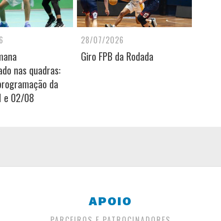
6
28/07/2026
mana
Giro FPB da Rodada
do nas quadras:
 programação da
1 e 02/08
APOIO
PARCEIROS E PATROCINADORES