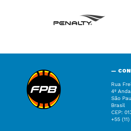
— CO
Rua Fre
4º Anda
São Pau
Brasil
CEP: 01
+55 (11)