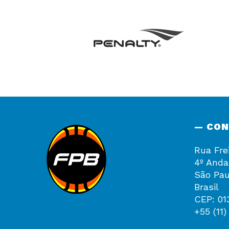
— CO
Rua Fre
4º Anda
São Pau
Brasil
CEP: 01
+55 (11)