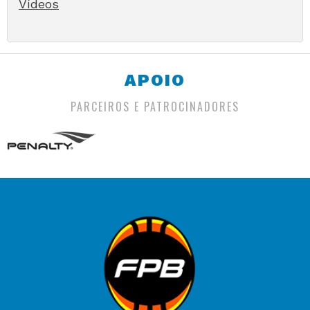
Vídeos
APOIO
PARCEIROS E PATROCINADORES