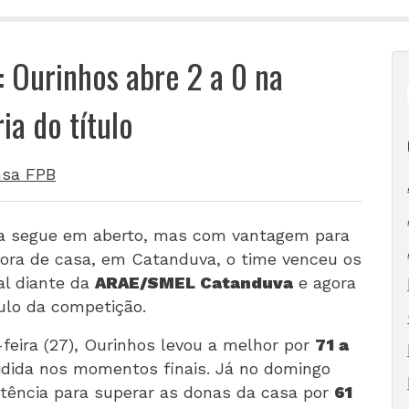
 Ourinhos abre 2 a 0 na
ia do título
nsa FPB
na segue em aberto, mas com vantagem para
fora de casa, em Catanduva, o time venceu os
nal diante da
ARAE/SMEL Catanduva
e agora
tulo da competição.
-feira (27), Ourinhos levou a melhor por
71 a
cidida nos momentos finais. Já no domingo
istência para superar as donas da casa por
61