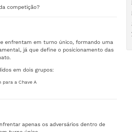
 da competição?
 se enfrentam em turno único, formando uma
ndamental, já que define o posicionamento das
ato.
ididos em dois grupos:
m para a Chave A
nfrentar apenas os adversários dentro de
em turno único.