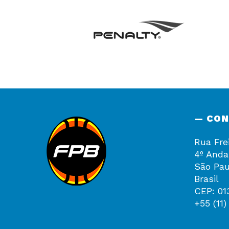
— CO
Rua Fre
4º Anda
São Pau
Brasil
CEP: 01
+55 (11)