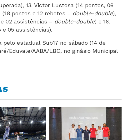
uperada), 13. Victor Lustosa (14 pontos, 06
a (18 pontos e 12 rebotes –
double-double
),
 e 02 assistências –
double-double
) e 16.
e 05 assistências).
a pelo estadual Sub17 no sábado (14 de
aré/Eduvale/AABA/LBC, no ginásio Municipal
AS