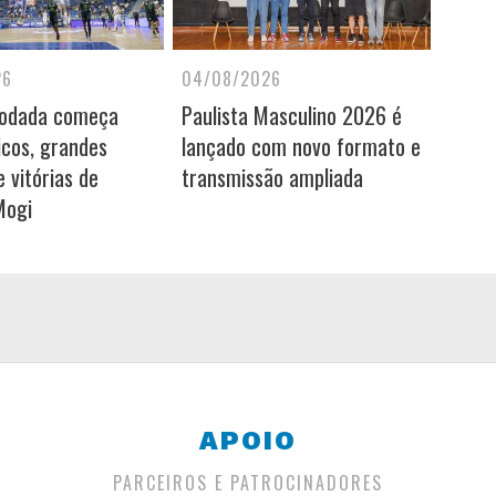
26
04/08/2026
rodada começa
Paulista Masculino 2026 é
icos, grandes
lançado com novo formato e
 vitórias de
transmissão ampliada
Mogi
APOIO
PARCEIROS E PATROCINADORES