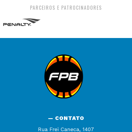
PARCEIROS E PATROCINADORES
— CONTATO
Rua Frei Caneca, 1407