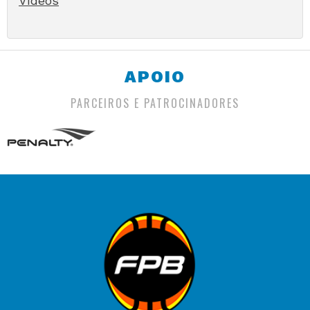
Vídeos
APOIO
PARCEIROS E PATROCINADORES