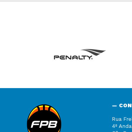
— CO
Rua Fre
4º Anda