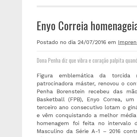
Enyo Correia homenageia
Postado no dia 24/07/2016
em
Impren
Dona Penha diz que vibra e coração palpita quando
Figura emblemática da torcida
patrocinadora máster, renovou o co
Penha Borenstein recebeu das mão
Basketball (FPB), Enyo Correa, u
terceiro ano consecutivo lotam o gi
e vêm conquistando a melhor média 
homenagem foi feita no intervalo 
Masculino da Série A-1 – 2016 cont