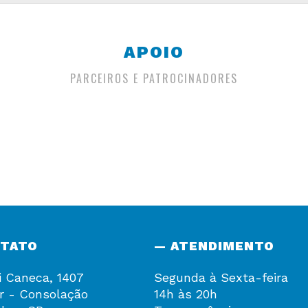
APOIO
PARCEIROS E PATROCINADORES
NTATO
— ATENDIMENTO
i Caneca, 1407
Segunda à Sexta-feira
r - Consolação
14h às 20h