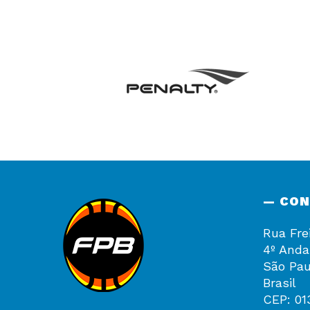
— CO
Rua Fre
4º Anda
São Pau
Brasil
CEP: 01