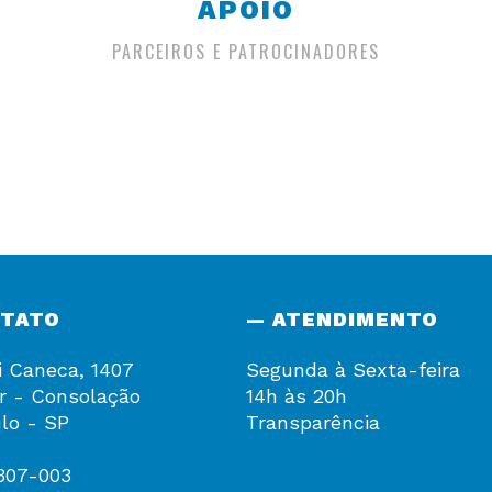
APOIO
PARCEIROS E PATROCINADORES
NTATO
— ATENDIMENTO
i Caneca, 1407
Segunda à Sexta-feira
r - Consolação
14h às 20h
lo - SP
Transparência
307-003