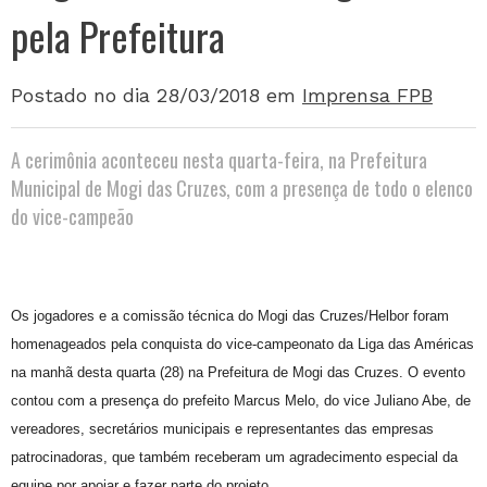
pela Prefeitura
Postado no dia 28/03/2018
em
Imprensa FPB
A cerimônia aconteceu nesta quarta-feira, na Prefeitura
Municipal de Mogi das Cruzes, com a presença de todo o elenco
do vice-campeão
Os jogadores e a comissão técnica do Mogi das Cruzes/Helbor foram
homenageados pela conquista do vice-campeonato da Liga das Américas
na manhã desta quarta (28) na Prefeitura de Mogi das Cruzes. O evento
contou com a presença do prefeito Marcus Melo, do vice Juliano Abe, de
vereadores, secretários municipais e representantes das empresas
patrocinadoras, que também receberam um agradecimento especial da
equipe por apoiar e fazer parte do projeto.