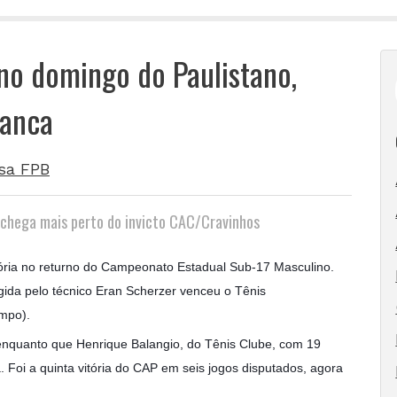
 no domingo do Paulistano,
ranca
sa FPB
a chega mais perto do invicto CAC/Cravinhos
tória no returno do Campeonato Estadual Sub-17 Masculino.
igida pelo técnico Eran Scherzer venceu o Tênis
empo).
, enquanto que Henrique Balangio, do Tênis Clube, com 19
a. Foi a quinta vitória do CAP em seis jogos disputados, agora