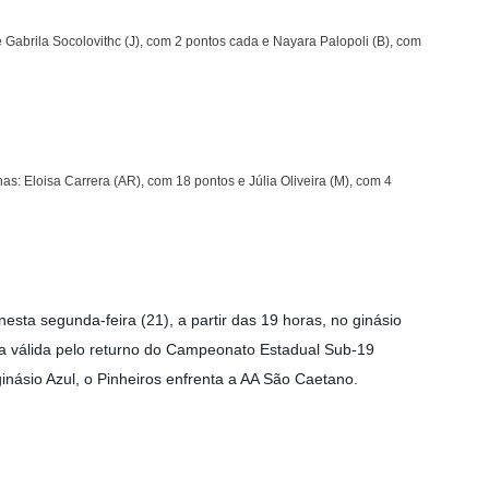
Gabrila Socolovithc (J), com 2 pontos cada e Nayara Palopoli (B), com
s: Eloisa Carrera (AR), com 18 pontos e Júlia Oliveira (M), com 4
sta segunda-feira (21), a partir das 19 horas, no ginásio
tida válida pelo returno do Campeonato Estadual Sub-19
inásio Azul, o Pinheiros enfrenta a AA São Caetano.