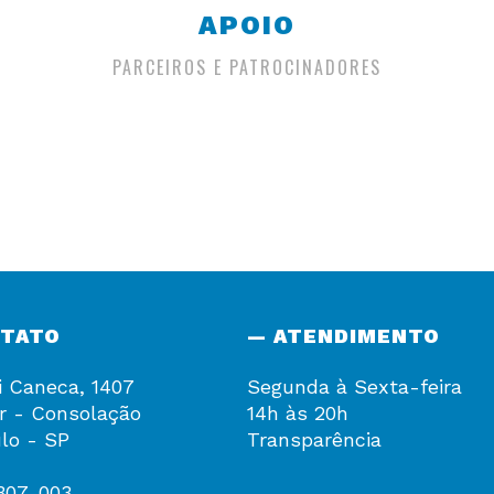
APOIO
PARCEIROS E PATROCINADORES
NTATO
— ATENDIMENTO
i Caneca, 1407
Segunda à Sexta-feira
r - Consolação
14h às 20h
lo - SP
Transparência
307-003