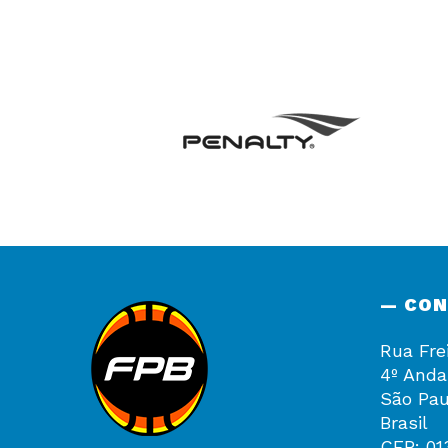
— CO
Rua Fre
4º Anda
São Pau
Brasil
CEP: 01