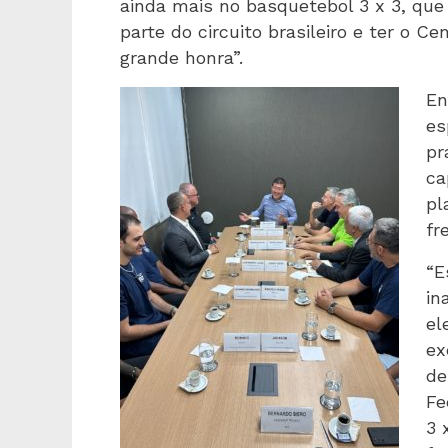
ainda mais no basquetebol 3 x 3, que
parte do circuito brasileiro e ter o 
grande honra”.
En
es
pr
ca
pl
fr
“E
in
el
ex
de
Fe
3 