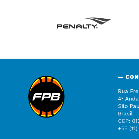
— CO
Rua Fre
4º Anda
São Pau
Brasil
CEP: 01
+55 (11)