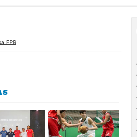
sa FPB
AS