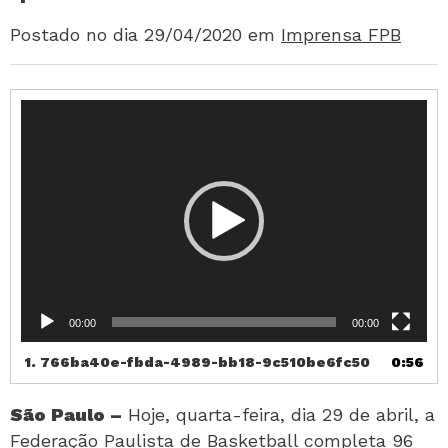
Postado no dia 29/04/2020
em
Imprensa FPB
Tocador
de
vídeo
00:00
00:00
1.
766ba40e-fbda-4989-bb18-9c510be6fc50
0:56
São Paulo –
Hoje, quarta-feira, dia 29 de abril, a
Federação Paulista de Basketball completa 96