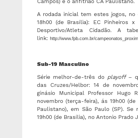
Campos) e o anfitrião CA Paulistano.
A rodada inicial tem estes jogos, no 
18h00 (de Brasília): EC Pinheiros
Desportivo/Atleta Cidadão. A ta
link:
http://www.fpb.com.br/campeonatos_proxi
Sub-19 Masculino
Série melhor-de-três do
playoff
– qu
das Cruzes/Helbor: 14 de novembro 
ginásio Municipal Professor Hugo
novembro (terça-feira), ás 19h00 (de 
Paulistano), em São Paulo (SP). Se n
19h00 (de Brasília), no Antonio Prado 