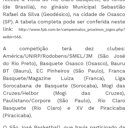
(de Brasília), no ginásio Municipal Sebastião
Rafael da Silva (Geodésico), na cidade de Osasco
(SP). A tabela completa pode ser conferida neste
link:
http://www.fpb.com.br/campeonatos_proximos_jogos.php?
.
exibir=566
A competição terá dez clubes:
América/UNIRP/Rodobens/SMEL/3M (São José
do Rio Preto), Basquete Osasco (Osasco), Bauru
BT (Bauru), EC Pinheiros (São Paulo), Franca
Basquete/Magazine Luiza (Franca), Liga
Sorocabana de Basquete (Sorocaba), Mogi das
Cruzes/Helbor (Mogi das Cruzes),
Paulistano/Corpore (São Paulo), Rio Claro
Basquete (Rio Claro) e XV de Piracicaba
(Piracicaba).
O São José Basketball, que havia participado da