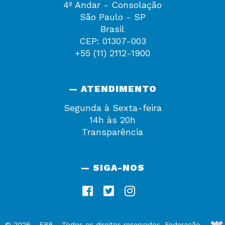
4º Andar - Consolação
São Paulo - SP
Brasil
CEP: 01307-003
+55 (11) 2112-1900
— ATENDIMENTO
Segunda à Sexta-feira
14h às 20h
Transparência
— SIGA-NOS
De
©
2026
-
FPB
- Todos os direitos reservados. Federação