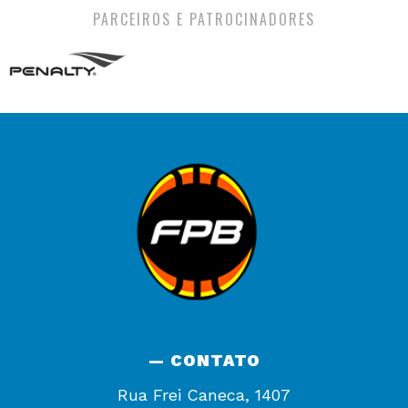
PARCEIROS E PATROCINADORES
— CONTATO
Rua Frei Caneca, 1407