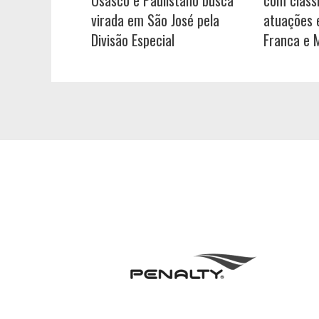
Osasco e Paulistano busca
com cláss
virada em São José pela
atuações e
Divisão Especial
Franca e 