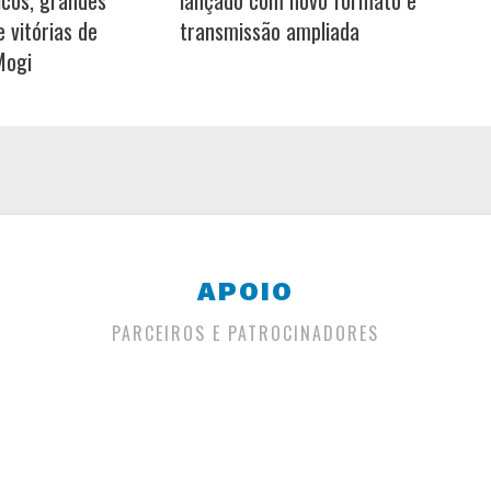
icos, grandes
lançado com novo formato e
 vitórias de
transmissão ampliada
Mogi
APOIO
PARCEIROS E PATROCINADORES