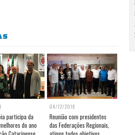
AS
8
04/12/2018
ia participa da
Reunião com presidentes
 melhores do ano
das Federações Regionais,
ção Catarinense
atinge todos objetivos