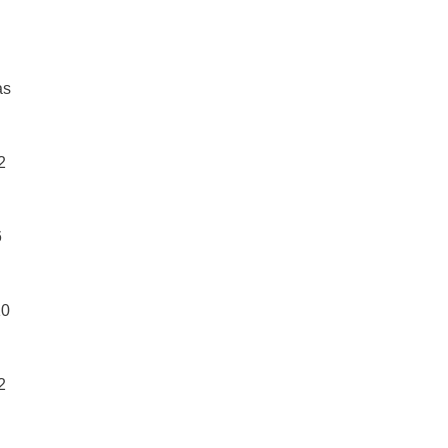
s
2
6
0
2