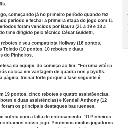
fs.
jogo, começando já no primeiro período quando fez
o período e fechar a primeira etapa do jogo com 11
períodos foram vencidos por Bauru (21 a 19 e 18 a
 time dirigido pelo técnico César Guidetti,
 rebotes e seu compatriota Hollway (16 pontos,
us Toledo (10 pontos, 10 rebotes e duas
es do Pinheiros.
defesa da equipe, do começo ao fim: “Foi uma vitória
nós coloca em vantagem de quadra nos playoffs.
a página, treinar forte porque a fase seguinte é
om 19 pontos, cinco rebotes e quatro assist6encias,
rebotes e duas assistências) e Kendall Anthony (12
, foram os principais destaques bauruenses.
pe sofreu com a falta de entrosamento. “O Pinheiros
encontramos nosso jogo. Perdemos muitos jogadores