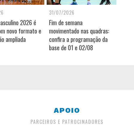
26
31/07/2026
Masculino 2026 é
Fim de semana
om novo formato e
movimentado nas quadras:
ão ampliada
confira a programação da
base de 01 e 02/08
APOIO
PARCEIROS E PATROCINADORES