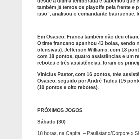
desde a última temporada e sabemos que 
também já temos os playoffs pela frente e
isso”, analisou o comandante bauruense, l
Em Osasco, Franca também não deu chances
O time francano apanhou 43 bolas, sendo n
ofensivas). Jefferson Williams, com 18 pon
com 18 pontos, quatro assistências e um re
rebotes e três assistências, foram os princ
Vinicius Pastor, com 16 pontos, três assistê
Osasco, seguido por André Tadeu (15 pontos
(10 pontos e oito rebotes).
PRÓXIMOS JOGOS
Sábado (30)
18 horas, na Capital – Paulistano/Corpore x 