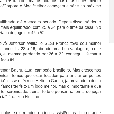
a FPB irá confirmar os horários das duas séries melhor
tano/Corpore e Mogi/Helbor começam a série no próximo
uilibrada até o terceiro período. Depois disso, só deu o
o mais equilibrado, com 25 a 24 para o time da casa. No
etapa do jogo em 45 a 52.
ivô Jefferson Willia, o SESI Franca teve seu melhor
 quando fez 23 a 16, abrindo uma boa vantagem, o que
do, e, mesmo perdendo por 26 a 22, conseguiu fechar a
 90 a 84.
rentar Bauru, atual campeão brasileiro. Mas crescemos
ntos. Temos que estar focados para anular os pontos
ria”, disse o técnico Helinho Garcia, já prevendo o duelo
íamos ter feito um jogo melhor, mas o importante é que
ter serenidade, treinar forte e pensar na forma de jogar
cia”, finalizou Helinho.
ontos, seis rebotes e cinco assistências, foi o grande