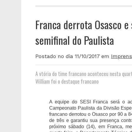
Franca derrota Osasco e 
semifinal do Paulista
Postado no dia 11/10/2017
em
Imprens
A vtória do time francano aconteceu nesta quart
William foi o destaque francano
A equipe do SESI Franca será o ad
Campeonato Paulista da Divisão Especia
francano derrotou o Osasco por 90 a 84
de três e garantiu sua presença contr
próximo sábado (14), em Franca, m