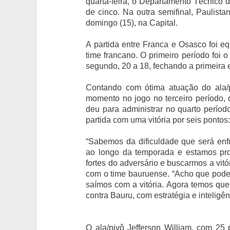
quarta-feira, o Departamento Técnico d
de cinco. Na outra semifinal, Paulis
domingo (15), na Capital.
A partida entre Franca e Osasco foi eq
time francano. O primeiro período foi 
segundo, 20 a 18, fechando a primeira 
Contando com ótima atuação do ala/p
momento no jogo no terceiro período,
deu para administrar no quarto perío
partida com uma vitória por seis pontos:
“Sabemos da dificuldade que será enf
ao longo da temporada e estamos pro
fortes do adversário e buscarmos a vitó
com o time bauruense. “Acho que poder
saímos com a vitória. Agora temos que 
contra Bauru, com estratégia e inteligên
O ala/pivô Jefferson William, com 25 p