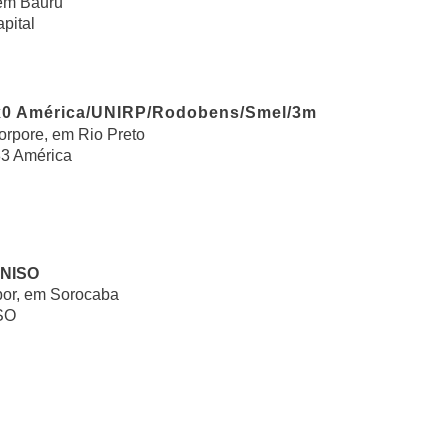
 em Bauru
pital
x0 América/UNIRP/Rodobens/Smel/3m
orpore, em Rio Preto
3 América
UNISO
bor, em Sorocaba
ISO