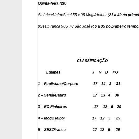
Quinta-feira (20)
América/Unirp/Smel 55 x 95 Mogi/Helbor
(21 a 40 no prime
0Sesi/Franca 90 x 78 São José
(46 a 35 no primeiro tempo
CLASSIFICAÇÃO
Equipes J V D PG
1 – Paulistano/Corpore
17 14 3 31
2 – Sendi/Bauru 17 13 4 30
3 – EC Pinheiros 17 12 5 29
4 – Mogi/Helbor 17 12 5 29
5 – SESI/Franca
17 12 5 29