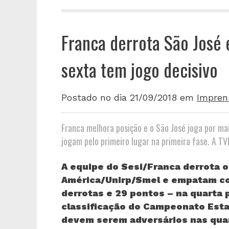
Franca derrota São José 
sexta tem jogo decisivo
Postado no dia 21/09/2018
em
Impren
Franca melhora posição e o São José joga por mai
jogam pelo primeiro lugar na primeira fase. A T
A equipe do Sesi/Franca derrota o
América/Unirp/Smel e empatam co
derrotas e 29 pontos – na quarta 
classificação do Campeonato Estad
devem serem adversários nas quar