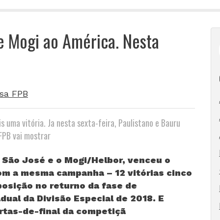
e Mogi ao América. Nesta
sa FPB
s uma vitória. Ja nesta sexta-feira, Paulistano e Bauru
VFPB vai mostrar
 São José e o Mogi/Helbor, venceu o
m a mesma campanha – 12 vitórias cinco
posição no returno da fase de
ual da Divisão Especial de 2018. E
tas-de-final da competiçã