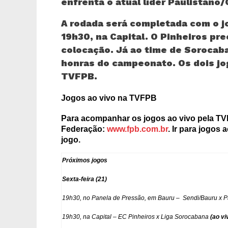
enfrenta o atual líder Paulistano/
A rodada será completada com o jo
19h30, na Capital. O Pinheiros prec
colocação. Já ao time de Sorocab
honras do campeonato. Os dois jog
TVFPB.
Jogos ao vivo na TVFPB
Para acompanhar os jogos ao vivo pela TVF
Federação:
www.fpb.com.br
. Ir para jogos
jogo.
Próximos jogos
Sexta-feira (21)
19h30, no Panela de Pressão, em Bauru –
Sendi/Bauru x P
19h30, na Capital – EC Pinheiros x Liga Sorocabana
(ao vi