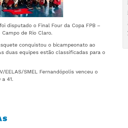
oi disputado o Final Four da Copa FPB –
e Campo de Rio Claro.
Basquete conquistou o bicampeonato ao
 As duas equipes estão classificadas para o
CBV/EELAS/SMEL Fernandópolis venceu o
 a 41.
AS