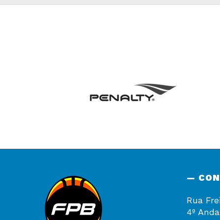
— CO
Rua Fre
4º Anda