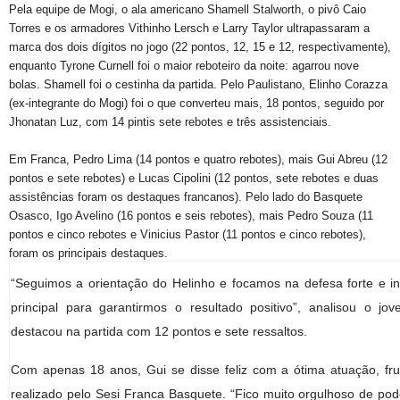
Pela equipe de Mogi, o ala americano Shamell Stalworth, o pivô Caio
Torres e os armadores Vithinho Lersch e Larry Taylor ultrapassaram a
marca dos dois dígitos no jogo (22 pontos, 12, 15 e 12, respectivamente),
enquanto Tyrone Curnell foi o maior reboteiro da noite: agarrou nove
bolas. Shamell foi o cestinha da partida. Pelo Paulistano, Elinho Corazza
(ex-integrante do Mogi) foi o que converteu mais, 18 pontos, seguido por
Jhonatan Luz, com 14 pintis sete rebotes e três assistenciais.
Em Franca, Pedro Lima (14 pontos e quatro rebotes), mais Gui Abreu (12
pontos e sete rebotes) e Lucas Cipolini (12 pontos, sete rebotes e duas
assistências foram os destaques francanos). Pelo lado do Basquete
Osasco, Igo Avelino (16 pontos e seis rebotes), mais Pedro Souza (11
pontos e cinco rebotes e Vinicius Pastor (11 pontos e cinco rebotes),
foram os principais destaques.
“Seguimos a orientação do Helinho e focamos na defesa forte e in
principal para garantirmos o resultado positivo”, analisou o j
destacou na partida com 12 pontos e sete ressaltos.
Com apenas 18 anos, Gui se disse feliz com a ótima atuação, fru
realizado pelo Sesi Franca Basquete. “Fico muito orgulhoso de pod