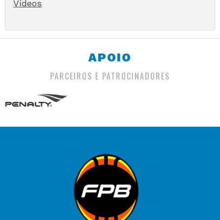
Vídeos
APOIO
PARCEIROS E PATROCINADORES