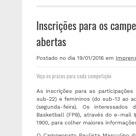
Inscrições para os camp
abertas
Postado no dia 19/01/2016
em
Impren
Veja os prazos para cada competição
As inscrições para as participaçõe
sub-22) e femininos (do sub-13 ao ad
(segunda-feira). Os interessados 
Basketball (FPB), através do e-mail
1900, para colher maiores informações
O Campeonato Paulista Masculino da 