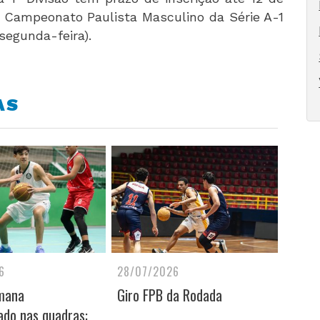
 Campeonato Paulista Masculino da Série A-1
segunda-feira).
AS
6
28/07/2026
mana
Giro FPB da Rodada
do nas quadras: