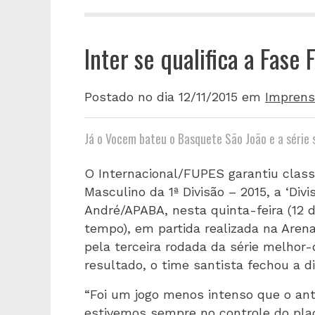
Inter se qualifica a Fase 
Postado no dia 12/11/2015
em
Imprens
Já o Vocem bateu o Basquete São João e a série 
O Internacional/FUPES garantiu class
Masculino da 1ª Divisão – 2015, a ‘Div
André/APABA, nesta quinta-feira (12 d
tempo), em partida realizada na Arena
pela terceira rodada da série melhor
resultado, o time santista fechou a d
“Foi um jogo menos intenso que o an
estivemos sempre no controle do pla