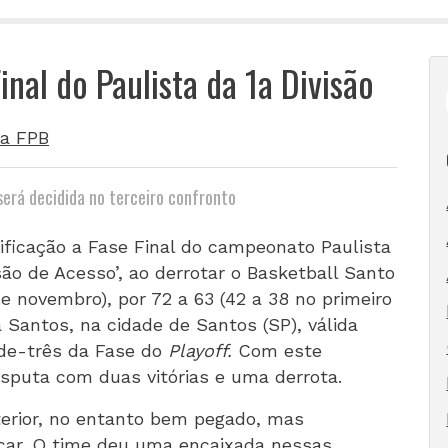
Final do Paulista da 1a Divisão
a FPB
será decidida no terceiro confronto
ificação a Fase Final do campeonato Paulista
isão de Acesso’, ao derrotar o Basketball Santo
e novembro), por 72 a 63 (42 a 38 no primeiro
 Santos, na cidade de Santos (SP), válida
-de-três da Fase do
Playoff.
Com este
isputa com duas vitórias e uma derrota.
terior, no entanto bem pegado, mas
car. O time deu uma encaixada nessas