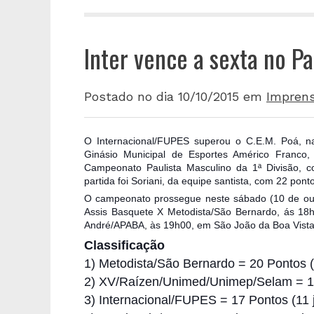
Inter vence a sexta no Pa
Postado no dia 10/10/2015
em
Impren
O Internacional/FUPES superou o C.E.M. Poá, na 
Ginásio Municipal de Esportes Américo Franco,
Campeonato Paulista Masculino da 1ª Divisão, co
partida foi Soriani, da equipe santista, com 22 pont
O campeonato prossegue neste sábado (10 de o
u
Assis Basquete X Metodista/São Bernardo, ás 18h
André/APABA, às 19h00, em São João da Boa Vista
Classificação
1) Metodista/São Bernardo = 20 Pontos 
2) XV/Raízen/Unimed/Unimep/Selam = 1
3) Internacional/FUPES = 17 Pontos (11