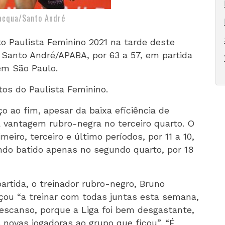
lacqua/Santo André
 Paulista Feminino 2021 na tarde deste
 Santo André/APABA, por 63 a 57, em partida
 em São Paulo.
tos do Paulista Feminino.
ço ao fim, apesar da baixa eficiência de
vantagem rubro-negra no terceiro quarto. O
meiro, terceiro e último períodos, por 11 a 10,
endo batido apenas no segundo quarto, por 18
rtida, o treinador rubro-negro, Bruno
eçou “a treinar com todas juntas esta semana,
escanso, porque a Liga foi bem desgastante,
novas jogadoras ao grupo que ficou”. “É