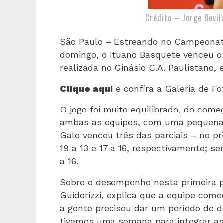
Crédito – Jorge Bevi
São Paulo – Estreando no Campeonato
domingo, o Ituano Basquete venceu o
realizada no Ginásio C.A. Paulistano,
Clique aqui
e confira a Galeria de Fo
O jogo foi muito equilibrado, do come
ambas as equipes, com uma pequena 
Galo venceu três das parciais – no pri
19 a 13 e 17 a 16, respectivamente; s
a 16.
Sobre o desempenho nesta primeira pa
Guidorizzi, explica que a equipe com
a gente precisou dar um período de d
tivemos uma semana para integrar as 