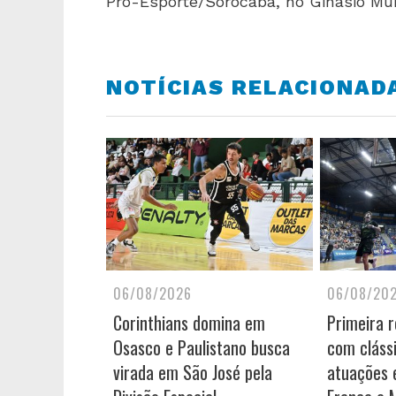
Pró-Esporte/Sorocaba, no Ginásio Mun
NOTÍCIAS RELACIONAD
06/08/2026
06/08/20
Corinthians domina em
Primeira 
Osasco e Paulistano busca
com cláss
virada em São José pela
atuações e