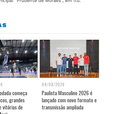
icipal “Prudente de Moraes”, em Itu.
AS
26
04/08/2026
rodada começa
Paulista Masculino 2026 é
icos, grandes
lançado com novo formato e
 vitórias de
transmissão ampliada