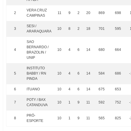
VERA CRUZ
2
11
9
2
20
869
698
CAMPINAS
SESI /
3
10
8
2
18
701
595
ARARAQUARA
SAO
BERNARDO /
4
10
4
6
14
680
664
BRAZOLIN /
UNIP
INSTITUTO
5
BABBY / RN
10
4
6
14
584
686
PINDA
6
ITUANO
10
4
6
14
675
653
POTY / BAX
7
10
1
9
11
592
752
CATANDUVA
PRÓ-
8
10
1
9
11
565
825
ESPORTE