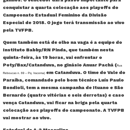
conquistar a quarta colocação aos playoffs do
Campeonato Estadual Feminino da Divisão
Especial de 2018. O jogo terá transmissão ao vivo
pela TVFPB.
Quem também está de olho na vaga é a equipe do
Instituto Babby/RN Pinda, que também nesta
quinta-feira, às 19 horas, vai enfrentar o
Poty/Bax/Catanduva, no ginásio Anuar Pachá (
Rua
em Catanduva. O time do Vale do
Reboucas n. 69 – Pq. Iracema)
Paraíba, comandado pelo bom técnico Luís Paulo
Bondioli, tem a mesma campanha de Ituano e São
Bernardo (quatro vitórias e seis derrotas) e caso
vença Catanduva, vai ficar na briga pela quarta
colocação aos playoffs do campeonato. A TVFPB
vai mostrar ao vivo.
Estadual da A-2 Masculino