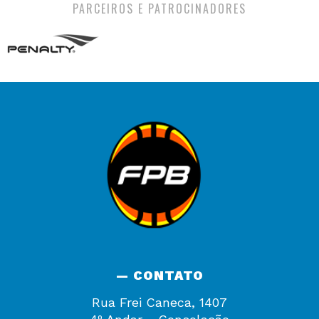
PARCEIROS E PATROCINADORES
— CONTATO
Rua Frei Caneca, 1407