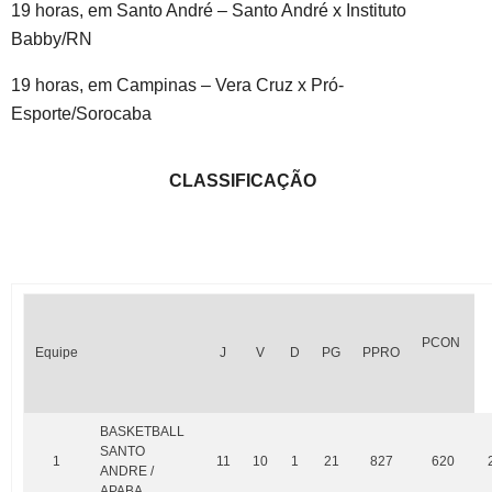
19 horas, em Santo André – Santo André x Instituto
Babby/RN
19 horas, em Campinas – Vera Cruz x Pró-
Esporte/Sorocaba
CLASSIFICAÇÃO
PCON
Equipe
J
V
D
PG
PPRO
BASKETBALL
SANTO
1
11
10
1
21
827
620
ANDRE /
APABA