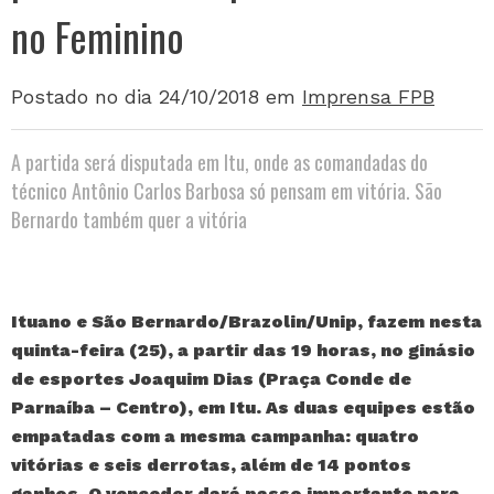
no Feminino
Postado no dia 24/10/2018
em
Imprensa FPB
A partida será disputada em Itu, onde as comandadas do
técnico Antônio Carlos Barbosa só pensam em vitória. São
Bernardo também quer a vitória
Ituano e São Bernardo/Brazolin/Unip, fazem nesta
quinta-feira (25), a partir das 19 horas, no ginásio
de esportes Joaquim Dias (Praça Conde de
Parnaíba – Centro), em Itu. As duas equipes estão
empatadas com a mesma campanha: quatro
vitórias e seis derrotas, além de 14 pontos
ganhos. O vencedor dará passo importante para