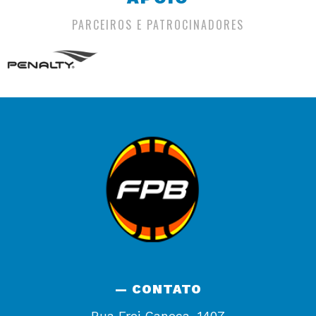
PARCEIROS E PATROCINADORES
— CONTATO
Rua Frei Caneca, 1407