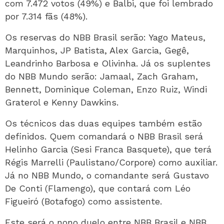
com 7.472 votos (49%) e Balbi, que foi lembrado
por 7.314 fãs (48%).
Os reservas do NBB Brasil serão: Yago Mateus,
Marquinhos, JP Batista, Alex Garcia, Gegê,
Leandrinho Barbosa e Olivinha. Já os suplentes
do NBB Mundo serão: Jamaal, Zach Graham,
Bennett, Dominique Coleman, Enzo Ruiz, Windi
Graterol e Kenny Dawkins.
Os técnicos das duas equipes também estão
definidos. Quem comandará o NBB Brasil será
Helinho Garcia (Sesi Franca Basquete), que terá
Régis Marrelli (Paulistano/Corpore) como auxiliar.
Já no NBB Mundo, o comandante será Gustavo
De Conti (Flamengo), que contará com Léo
Figueiró (Botafogo) como assistente.
Este será o nono duelo entre NBB Brasil e NBB